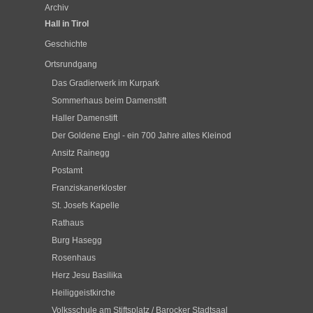
Archiv
Hall in Tirol
Geschichte
Ortsrundgang
Das Gradierwerk im Kurpark
Sommerhaus beim Damenstift
Haller Damenstift
Der Goldene Engl - ein 700 Jahre altes Kleinod
Ansitz Rainegg
Postamt
Franziskanerkloster
St. Josefs Kapelle
Rathaus
Burg Hasegg
Rosenhaus
Herz Jesu Basilika
Heiliggeistkirche
Volksschule am Stiftsplatz / Barocker Stadtsaal