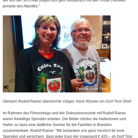
Wir von der SPÖ Hall zeigen uns gern solidarisch mit den Tiroler Familien
jenseits des Atlantiks."
Obmann Rudolf Rainer überreichte Vzbgm. Karin Klocker ein Dorf-Tirol-Shirt!
Im Rahmen des Filmvortrags und der Diskussionsrunde mit Rudolf Rainer
waren freiwillige Spenden erbeten. Die Bilder rührten die Hallerinnen und
Haller, so dass eine stattliche Summe für die Familien in Brasilien
zusammenkam. Rudolf Rainer: "Wir bedanken uns ganz herzlich für eure
Spenden und versichern, dass jeder Euro der insgesamt € 420,-- im Dorf Tirol