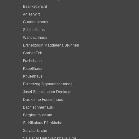
Bezirksgericht
Aniserwirt
Guarinonihaus
Schiestlhaus
Wallpachhaus
Erzherzogin Magdalena Brunnen
Garber Eck
Fuchshaus
Kapellhaus
Khuenhaus
Erzherzog Sigmundsbrunnen
Josef Speckbacher Denkmal
Das kleine Fürstenhaus
Bachlechnerhaus
Bergbaumuseum
St. Nikolaus Pfarrkirche
Salvatorkirche
Salzlager Hall / Kunsthalle Tirol