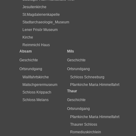
Jesuitenkirche
St.Magdalenenkapelle
Stadtarchaeologie_Museum
Lener Frisör Museum
Kirche
Reimmichl Haus
Absam
Mils
Geschichte
Geschichte
Ortsrundgang
Ortsrundgang
Wallfahrtskirche
Schloss Schneeburg
Matschgerermuseum
Pfarrkirche Maria Himmelfahrt
Thaur
Schloss Krippach
Schloss Melans
Geschichte
Ortsrundgang
Pfarrkirche Maria Himmelfahrt
Thaurer Schloss
Romediuskirchlein